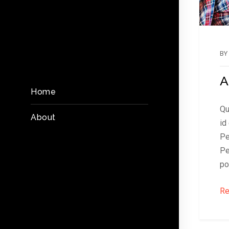
BY
A
Home
Qu
About
id
Pe
Pe
po
Re