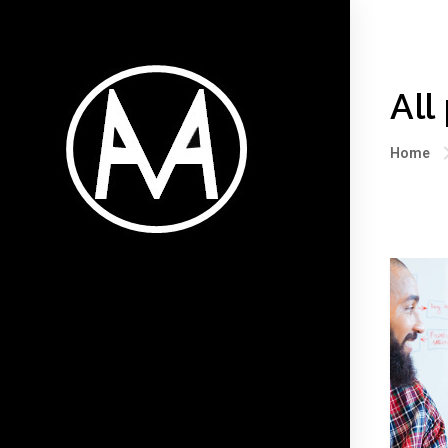
All
Home